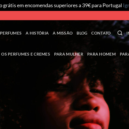
o grátis em encomendas superiores a 39€ para Portugal
Ig
 PERFUMES
A HISTÓRIA
A MISSÃO
BLOG
CONTATO
I
 OS PERFUMES E CREMES
PARA MULHER
PARA HOMEM
PAR