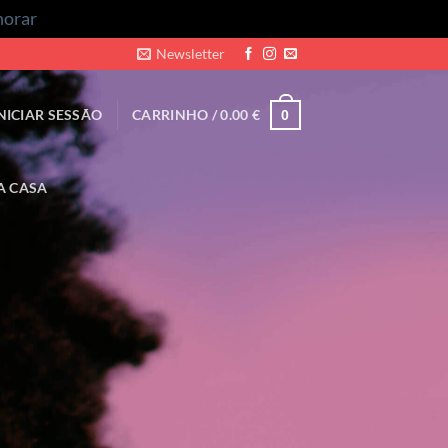
norar
Newsletter
NICIAR SESSÃO
CARRINHO /
0.00
€
0
A CASA