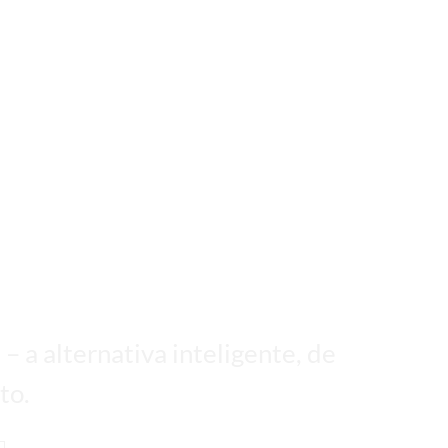
barato.
– a alternativa inteligente, de
to.