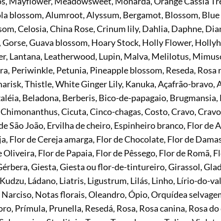
s, Mayflower, Meadowsweet, Monarda, Orange Cassia Tree
rola blossom, Alumroot, Alyssum, Bergamot, Blossom, Blue 
m, Celosia, China Rose, Crinum lily, Dahlia, Daphne, Diant
, Gorse, Guava blossom, Hoary Stock, Holly Flower, Hollyh
er, Lantana, Leatherwood, Lupin, Malva, Melilotus, Mimus
a, Periwinkle, Petunia, Pineapple blossom, Reseda, Rosa
arisk, Thistle, White Ginger Lily, Kanuka, Açafrão-bravo, A
zaléia, Beladona, Berberis, Bico-de-papagaio, Brugmansia,
Chimonanthus, Cicuta, Cinco-chagas, Costo, Cravo, Cravo
de São João, Ervilha de cheiro, Espinheiro branco, Flor de 
, Flor de Cereja amarga, Flor de Chocolate, Flor de Damasc
 Oliveira, Flor de Papaia, Flor de Pêssego, Flor de Romã, Flo
érbera, Giesta, Giesta ou flor-de-tintureiro, Girassol, Gla
, Kudzu, Ládano, Liatris, Ligustrum, Lilás, Linho, Lírio-do-v
Narciso, Notas florais, Oleandro, Ópio, Orquídea selvage
ro, Prímula, Prunella, Resedá, Rosa, Rosa canina, Rosa do 