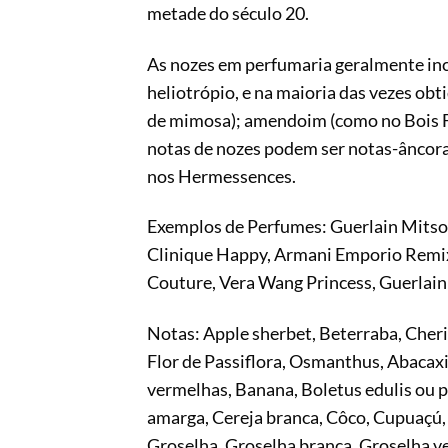
metade do século 20.
As nozes em perfumaria geralmente inc
heliotrópio, e na maioria das vezes obt
de mimosa); amendoim (como no Bois Far
notas de nozes podem ser notas-âncora
nos Hermessences.
Exemplos de Perfumes: Guerlain Mitsou
Clinique Happy, Armani Emporio Remix f
Couture, Vera Wang Princess, Guerlain 
Notas: Apple sherbet, Beterraba, Cherim
Flor de Passiflora, Osmanthus, Abacax
vermelhas, Banana, Boletus edulis ou p
amarga, Cereja branca, Côco, Cupuaçú, 
Groselha, Groselha branca, Groselha ve