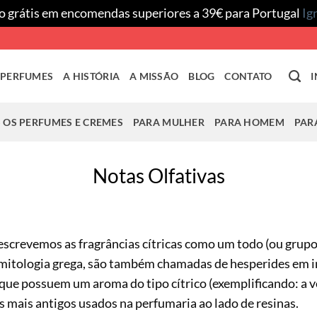
o grátis em encomendas superiores a 39€ para Portugal
Ig
 PERFUMES
A HISTÓRIA
A MISSÃO
BLOG
CONTATO
I
 OS PERFUMES E CREMES
PARA MULHER
PARA HOMEM
PAR
Notas Olfativas
escrevemos as fragrâncias cítricas como um todo (ou grupo)
itologia grega, são também chamadas de hesperides em in
 que possuem um aroma do tipo cítrico (exemplificando: a v
s mais antigos usados na perfumaria ao lado de resinas.