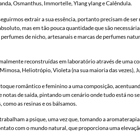
vanda, Osmanthus, Immortelle, Ylang ylang e Calêndula.
seguirmos extrair a sua essência, portanto precisam de ser
absoluto, mas em tão pouca quantidade que são necessária
perfumes de nicho, artesanais e marcas de perfumes natur
rmalmente reconstruídas em laboratório através de uma c
e, Mimosa, Heliotrópio, Violeta (na sua maioria das vezes), J
 toque romântico e feminino a uma composição, acentuando
de notas de saída, pintando um cenário onde tudo está no s
, como as resinas e os bálsamos.
 trabalham a psique, uma vez que, tomando a aromaterapia
ontato com o mundo natural, que proporciona uma elevação