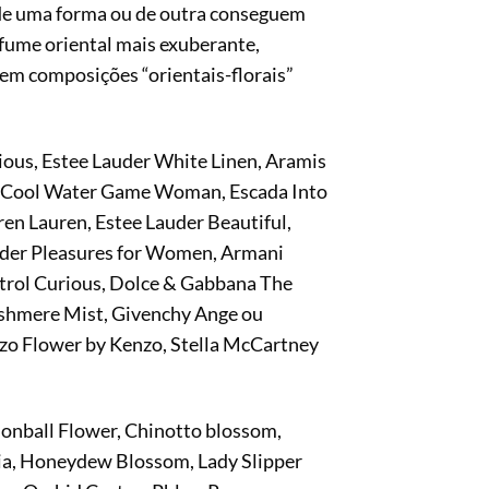
 de uma forma ou de outra conseguem
rfume oriental mais exuberante,
em composições “orientais-florais”
ous, Estee Lauder White Linen, Aramis
ff Cool Water Game Woman, Escada Into
ren Lauren, Estee Lauder Beautiful,
auder Pleasures for Women, Armani
ntrol Curious, Dolce & Gabbana The
Cashmere Mist, Givenchy Ange ou
enzo Flower by Kenzo, Stella McCartney
onball Flower, Chinotto blossom,
ia, Honeydew Blossom, Lady Slipper