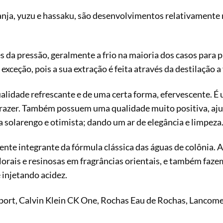
nja, yuzu e hassaku, são desenvolvimentos relativamente r
és da pressão, geralmente a frio na maioria dos casos para p
exceção, pois a sua extração é feita através da destilação a
alidade refrescante e de uma certa forma, efervescente. É
prazer. Também possuem uma qualidade muito positiva, ajud
solarengo e otimista; dando um ar de elegância e limpeza
e integrante da fórmula clássica das águas de colônia. As 
lorais e resinosas em fragrâncias orientais, e também fa
 injetando acidez.
port, Calvin Klein CK One, Rochas Eau de Rochas, Lanco