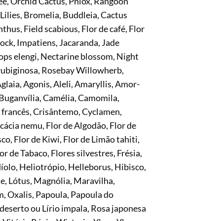
, Orchid Cactus, Phlox, Rangoon
Lilies, Bromelia, Buddleia, Cactus
hus, Field scabious, Flor de café, Flor
ock, Impatiens, Jacaranda, Jade
ops elengi, Nectarine blossom, Night
 rubiginosa, Rosebay Willowherb,
glaia, Agonis, Aleli, Amaryllis, Amor-
 Buganvília, Camélia, Camomila,
 francês, Crisântemo, Cyclamen,
Acácia nemu, Flor de Algodão, Flor de
o, Flor de Kiwi, Flor de Limão tahiti,
r de Tabaco, Flores silvestres, Frésia,
díolo, Heliotrópio, Helleborus, Hibisco,
ale, Lótus, Magnólia, Maravilha,
m, Oxalis, Papoula, Papoula do
deserto ou Lírio impala, Rosa japonesa