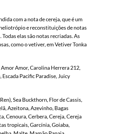
dida com a nota de cereja, que é um
heliotrópio e reconstituições de notas
Todas elas são notas recriadas. As
sas, como o vetiver, em Vetiver Tonka
l Amor Amor, Carolina Herrera 212,
 Escada Pacific Paradise, Juicy
Ren), Sea Buckthorn, Flor de Cassis,
lã, Azeitona, Azevinho, Bagas
a, Cenoura, Cerbera, Cereja, Cereja
as tropicais, Garcínia, Goiaba,
rmelha, Malte, Mamão Papaia,