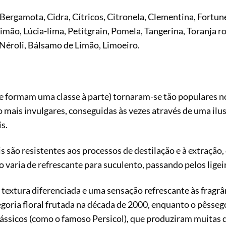
Bergamota, Cidra, Cítricos, Citronela, Clementina, Fortune
imão, Lúcia-lima, Petitgrain, Pomela, Tangerina, Toranja r
Néroli, Bálsamo de Limão, Limoeiro.
(que formam uma classe à parte) tornaram-se tão populares
o mais invulgares, conseguidas às vezes através de uma ilu
s.
s são resistentes aos processos de destilação e à extração
to varia de refrescante para suculento, passando pelos lig
textura diferenciada e uma sensação refrescante às fragrân
ria floral frutada na década de 2000, enquanto o pêssego
ssicos (como o famoso Persicol), que produziram muitas d