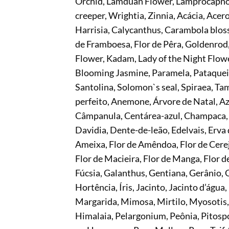
Orchid, Lamduan Flower, Lamprocapno
creeper, Wrightia, Zinnia, Acácia, Ace
Harrisia, Calycanthus, Carambola blosso
de Framboesa, Flor de Pêra, Goldenrod
Flower, Kadam, Lady of the Night Flow
Blooming Jasmine, Paramela, Pataqueir
Santolina, Solomon`s seal, Spiraea, Tam
perfeito, Anemone, Árvore de Natal, A
Câmpanula, Centárea-azul, Champaca, 
Davidia, Dente-de-leão, Edelvais, Erva 
Ameixa, Flor de Amêndoa, Flor de Cereja
Flor de Macieira, Flor de Manga, Flor de
Fúcsia, Galanthus, Gentiana, Gerânio, G
Hortência, Íris, Jacinto, Jacinto d’água
Margarida, Mimosa, Mirtilo, Myosotis, 
Himalaia, Pelargonium, Peônia, Pitospo