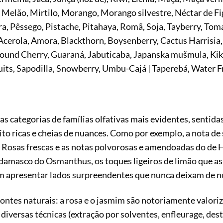
elão, Mirtilo, Morango, Morango silvestre, Néctar de Fig
ra, Pêssego, Pistache, Pitahaya, Romã, Soja, Tayberry, Tomat
 Acerola, Amora, Blackthorn, Boysenberry, Cactus Harrisi
round Cherry, Guaraná, Jabuticaba, Japanska mušmula, Ki
ruits, Sapodilla, Snowberry, Umbu-Cajá | Taperebá, Water F
s categorias de famílias olfativas mais evidentes, senti
ito ricas e cheias de nuances. Como por exemplo, a nota d
s Rosas frescas e as notas polvorosas e amendoadas do de H
damasco do Osmanthus, os toques ligeiros de limão que as
em apresentar lados surpreendentes que nunca deixam de no
fontes naturais: a rosa e o jasmim são notoriamente valori
iversas técnicas (extração por solventes, enfleurage, desti