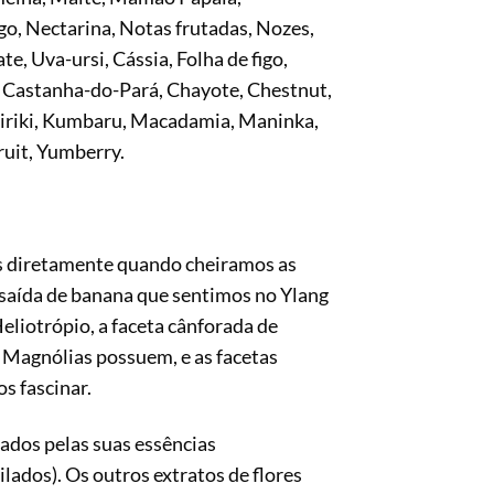
o, Nectarina, Notas frutadas, Nozes,
e, Uva-ursi, Cássia, Folha de figo,
a, Castanha-do-Pará, Chayote, Chestnut,
kiriki, Kumbaru, Macadamia, Maninka,
ruit, Yumberry.
das diretamente quando cheiramos as
e saída de banana que sentimos no Ylang
eliotrópio, a faceta cânforada de
 Magnólias possuem, e as facetas
s fascinar.
zados pelas suas essências
lados). Os outros extratos de flores