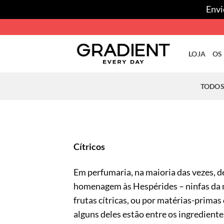
Envi
Skip
to
content
LOJA
OS
TODOS
Cítricos
Em perfumaria, na maioria das vezes, d
homenagem às Hespérides – ninfas da m
frutas cítricas, ou por matérias-primas
alguns deles estão entre os ingrediente