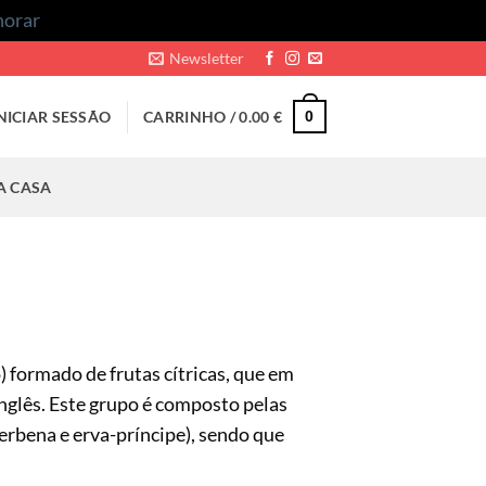
norar
Newsletter
NICIAR SESSÃO
CARRINHO /
0.00
€
0
A CASA
 formado de frutas cítricas, que em
glês. Este grupo é composto pelas
erbena e erva-príncipe), sendo que