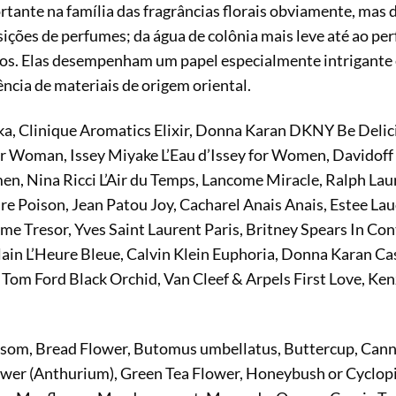
ante na família das fragrâncias florais obviamente, mas
ições de perfumes; da água de colônia mais leve até ao pe
os. Elas desempenham um papel especialmente intrigante 
ência de materiais de origem oriental.
, Clinique Aromatics Elixir, Donna Karan DKNY Be Delici
r Woman, Issey Miyake L’Eau d’Issey for Women, Davido
men, Nina Ricci L’Air du Temps, Lancome Miracle, Ralph Lau
re Poison, Jean Patou Joy, Cacharel Anais Anais, Estee L
me Tresor, Yves Saint Laurent Paris, Britney Spears In Co
rlain L’Heure Bleue, Calvin Klein Euphoria, Donna Karan 
 Tom Ford Black Orchid, Van Cleef & Arpels First Love, K
ssom, Bread Flower, Butomus umbellatus, Buttercup, Cann
ower (Anthurium), Green Tea Flower, Honeybush or Cyclop