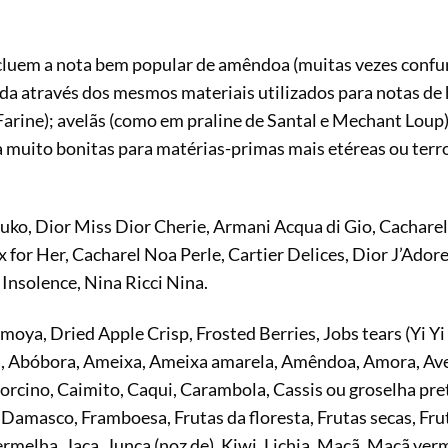
luem a nota bem popular de amêndoa (muitas vezes confun
ida através dos mesmos materiais utilizados para notas de 
ine); avelãs (como em praline de Santal e Mechant Loup). 
 muito bonitas para matérias-primas mais etéreas ou terro
ko, Dior Miss Dior Cherie, Armani Acqua di Gio, Cachare
or Her, Cacharel Noa Perle, Cartier Delices, Dior J’Adore,
Insolence, Nina Ricci Nina.
oya, Dried Apple Crisp, Frosted Berries, Jobs tears (Yi Yi 
i, Abóbora, Ameixa, Ameixa amarela, Amêndoa, Amora, Ave
orcino, Caimito, Caqui, Carambola, Cassis ou groselha pret
Damasco, Framboesa, Frutas da floresta, Frutas secas, Frut
rmelha, Jaca, Junça (noz de), Kiwi, Lichia, Maçã, Maçã ve