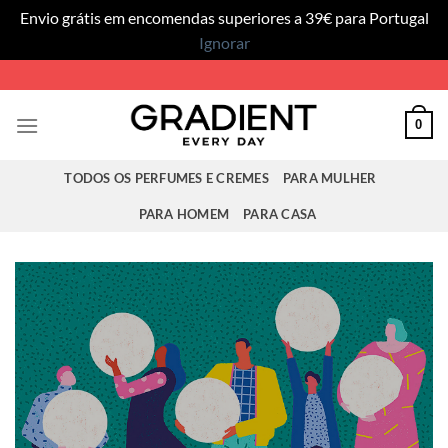
Envio grátis em encomendas superiores a 39€ para Portugal
Ignorar
Skip
to
content
0
TODOS OS PERFUMES E CREMES
PARA MULHER
PARA HOMEM
PARA CASA