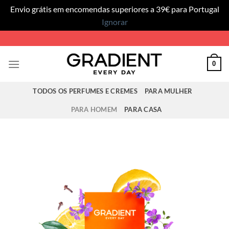
Envio grátis em encomendas superiores a 39€ para Portugal
Ignorar
Skip
to
content
0
TODOS OS PERFUMES E CREMES
PARA MULHER
PARA HOMEM
PARA CASA