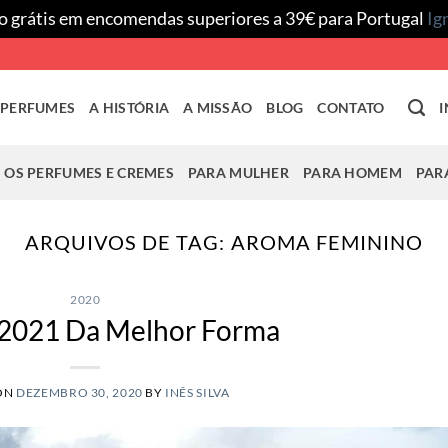
o grátis em encomendas superiores a 39€ para Portugal
Ig
 PERFUMES
A HISTÓRIA
A MISSÃO
BLOG
CONTATO
I
 OS PERFUMES E CREMES
PARA MULHER
PARA HOMEM
PAR
ARQUIVOS DE TAG:
AROMA FEMININO
2020
2021 Da Melhor Forma
ON
DEZEMBRO 30, 2020
BY
INÊS SILVA