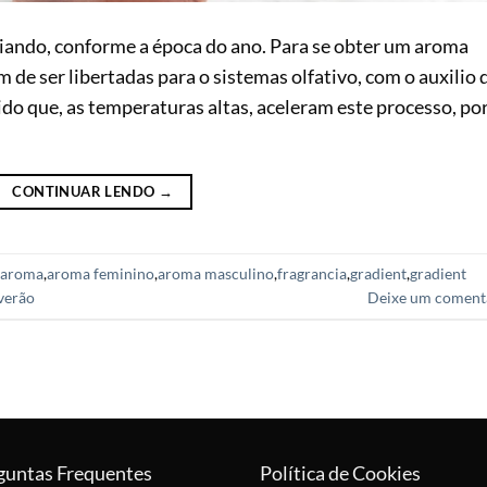
iando, conforme a época do ano. Para se obter um aroma
 de ser libertadas para o sistemas olfativo, com o auxilio 
ido que, as temperaturas altas, aceleram este processo, po
CONTINUAR LENDO
→
aroma
,
aroma feminino
,
aroma masculino
,
fragrancia
,
gradient
,
gradient
verão
Deixe um coment
guntas Frequentes
Política de Cookies