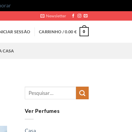
norar
Newsletter
NICIAR SESSÃO
CARRINHO /
0.00
€
0
A CASA
Ver Perfumes
Casa