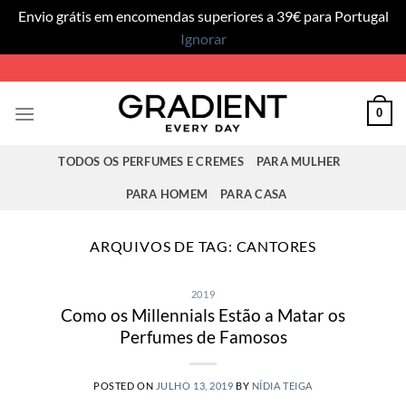
Envio grátis em encomendas superiores a 39€ para Portugal
Ignorar
Skip
to
content
0
TODOS OS PERFUMES E CREMES
PARA MULHER
PARA HOMEM
PARA CASA
ARQUIVOS DE TAG:
CANTORES
2019
Como os Millennials Estão a Matar os
Perfumes de Famosos
POSTED ON
JULHO 13, 2019
BY
NÍDIA TEIGA