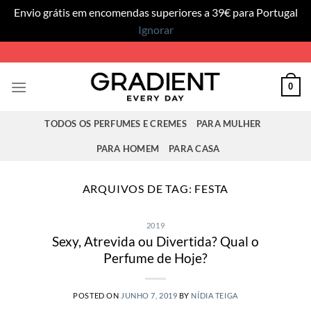
Envio grátis em encomendas superiores a 39€ para Portugal
Ignorar
Skip
to
content
0
TODOS OS PERFUMES E CREMES
PARA MULHER
PARA HOMEM
PARA CASA
ARQUIVOS DE TAG:
FESTA
2019
Sexy, Atrevida ou Divertida? Qual o
Perfume de Hoje?
POSTED ON
JUNHO 7, 2019
BY
NÍDIA TEIGA