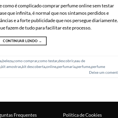
be como é complicado comprar perfume online sem testar
se que infinita, é normal que nos sintamos perdidos e
âncias e a forte publicidade que nos persegue diariamente.
ue fazem de tudo para facilitar este processo.
CONTINUAR LENDO
→
a
,
beleza
,
como comprar
,
como testar
,
descobrir
,
eau de
e
,
kit amostras
,
kit descoberta
,
online
,
perfumaria
,
perfume
,
perfume
Deixe um coment
guntas Frequentes
Política de Cookies