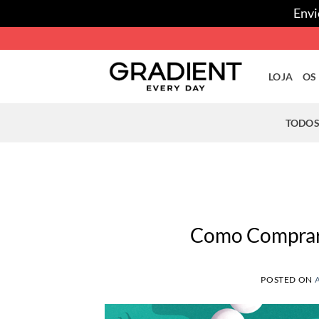
Envi
Skip
to
content
LOJA
OS
TODOS
Como Comprar 
POSTED ON