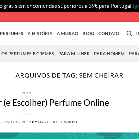
o grátis em encomendas superiores a 39€ para Portugal
Ig
 PERFUMES
A HISTÓRIA
A MISSÃO
BLOG
CONTATO
I
 OS PERFUMES E CREMES
PARA MULHER
PARA HOMEM
PAR
ARQUIVOS DE TAG:
SEM CHEIRAR
2019
(e Escolher) Perfume Online
AGOSTO 19, 2019
BY
DANIELA SCHWANKE