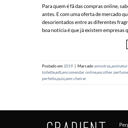
Para quem é fã das compras online, sa
antes. E com uma oferta de mercado qua
desorientados entre as diferentes fragr
boa notícia é que já existem empresas q
Postado em
2019
|
Marcado
amostras
,
assinatur
toilette
,
edt
,
encomendar online
,
escolher perfum
perfeito
,
quiz
,
sem cheirar
Per