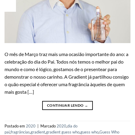
09
Mar
O mês de Março traz mais uma ocasião importante do ano: a
celebração do dia do Pai. Todos nós temos o melhor pai do
mundo e como é lógico, gostamos de o presentear para
demonstrar o nosso carinho. A Gradient já partilhou consigo
o quão especial é oferecer uma fragrância àqueles de quem
mais gosta […]
CONTINUAR LENDO
→
Postado em
2020
|
Marcado
2020
,
dia do
pai
,
fragrâncias
,
gradient
,
gradient guess who
,
guess who
,
Guess Who