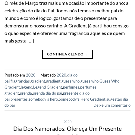
O mês de Março traz mais uma ocasião importante do ano: a
celebração do dia do Pai. Todos nós temos o melhor pai do
mundo e como é lógico, gostamos de o presentear para
demonstrar o nosso carinho. A Gradient já partilhou consigo
o quão especial é oferecer uma fragrância àqueles de quem
mais gosta […]
CONTINUAR LENDO
→
Postado em
2020
|
Marcado
2020
,
dia do
pai
,
fragrâncias
,
gradient
,
gradient guess who
,
guess who
,
Guess Who
Gradient
,
legend
,
Legend Gradient
,
perfumes
,
perfumes
gradient
,
prenda
,
prenda dia do pai
,
presente dia do
pai
,
presentes
,
somebody's hero
,
Somebody's Hero Gradient
,
sugestão dia
do pai
Deixe um comentário
2020
Dia Dos Namorados: Ofereça Um Presente