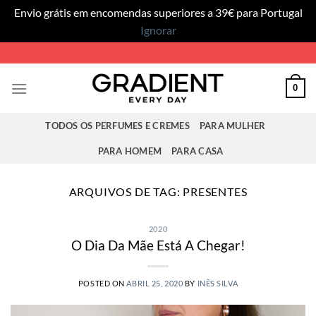
Envio grátis em encomendas superiores a 39€ para Portugal
Ignorar
Skip
to
content
0
TODOS OS PERFUMES E CREMES
PARA MULHER
PARA HOMEM
PARA CASA
ARQUIVOS DE TAG:
PRESENTES
2020
O Dia Da Mãe Está A Chegar!
POSTED ON
ABRIL 25, 2020
BY
INÊS SILVA