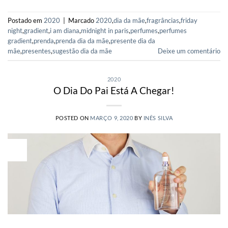
Postado em
2020
|
Marcado
2020
,
dia da mãe
,
fragrâncias
,
friday
night
,
gradient
,
i am diana
,
midnight in paris
,
perfumes
,
perfumes
gradient
,
prenda
,
prenda dia da mãe
,
presente dia da
mãe
,
presentes
,
sugestão dia da mãe
Deixe um comentário
2020
O Dia Do Pai Está A Chegar!
POSTED ON
MARÇO 9, 2020
BY
INÊS SILVA
09
Mar